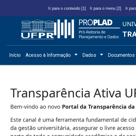
Ir para o conteúdo [1]
Ir para o menu [2]
Ir par
UNI
TRA
Início
Acesso à Informação
Dados
Documentos 
Transparência Ativa 
Bem-vindo ao novo
Portal da Transparência da
Este canal é uma ferramenta fundamental de cid
da gestão universitária, assegurar o livre acesso
parte de toda a comunidade acadêmica e da soci