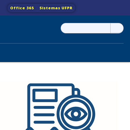
Office 365
Sistemas UFPR
Pesquisar
por: