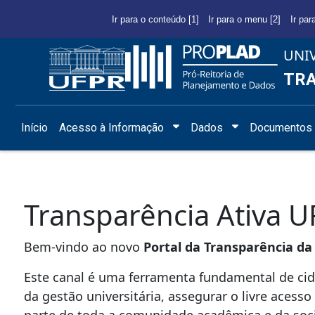
Ir para o conteúdo [1]
Ir para o menu [2]
Ir par
UNI
TRA
Início
Acesso à Informação
Dados
Documentos 
Transparência Ativa 
Bem-vindo ao novo
Portal da Transparência da
Este canal é uma ferramenta fundamental de cid
da gestão universitária, assegurar o livre acesso
parte de toda a comunidade acadêmica e da soci