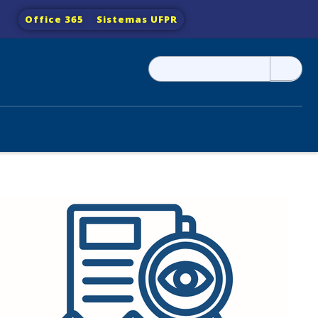
Office 365
Sistemas UFPR
Pesquisar
por: